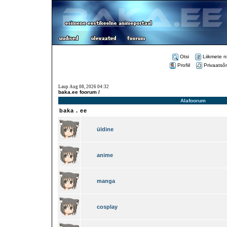
Otsi
Liikmete n
Profiil
Privaatsõ
Laup Aug 08, 2026 04:32
baka.ee foorum /
Alafoorum
baka . ee
üldine
anime
manga
cosplay