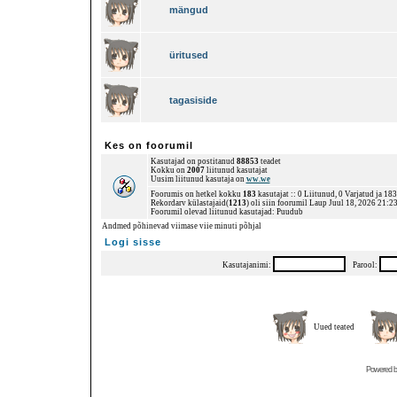
mängud
üritused
tagasiside
Kes on foorumil
Kasutajad on postitanud
88853
teadet
Kokku on
2007
liitunud kasutajat
Uusim liitunud kasutaja on
ww.we
Foorumis on hetkel kokku
183
kasutajat :: 0 Liitunud, 0 Varjatud ja 18
Rekordarv külastajaid(
1213
) oli siin foorumil Laup Juul 18, 2026 21:2
Foorumil olevad liitunud kasutajad: Puudub
Andmed põhinevad viimase viie minuti põhjal
Logi sisse
Kasutajanimi:
Parool:
Uued teated
Powered 