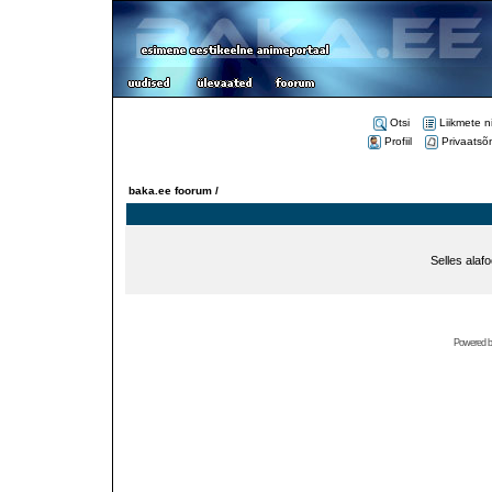
Otsi
Liikmete n
Profiil
Privaatsõ
baka.ee foorum /
Selles alaf
Powered 