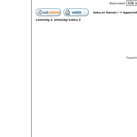
Reasta teated:
baka.ee foorum /
->
tagasisid
Lehekülg
2
, lehekülgi kokku
2
Powered 