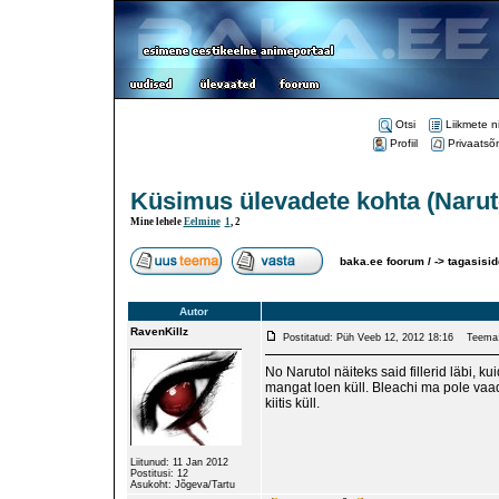
Otsi
Liikmete n
Profiil
Privaatsõ
Küsimus ülevadete kohta (Narut
Mine lehele
Eelmine
1
,
2
baka.ee foorum /
->
tagasisid
Autor
RavenKillz
Postitatud: Püh Veeb 12, 2012 18:16
Teema
No Narutol näiteks said fillerid läbi, ku
mangat loen küll. Bleachi ma pole vaa
kiitis küll.
Liitunud: 11 Jan 2012
Postitusi: 12
Asukoht: Jõgeva/Tartu