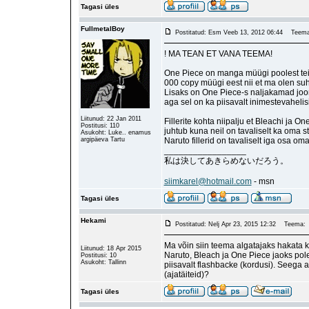
Tagasi üles
FullmetalBoy
Postitatud: Esm Veeb 13, 2012 06:44
Teema
! MA TEAN ET VANA TEEMA!
One Piece on manga müügi poolest teise
000 copy müügi eest nii et ma olen suht
Lisaks on One Piece-s naljakamad joon
aga sel on ka piisavalt inimestevaheli
Liitunud: 22 Jan 2011
Fillerite kohta niipalju et Bleachi ja 
Postitusi: 110
juhtub kuna neil on tavaliselt ka oma st
Asukoht: Luke.. enamus
argipäeva Tartu
Naruto fillerid on tavaliselt iga osa oma s
_________________
私は決してあきらめないだろう。
siimkarel@hotmail.com
- msn
Tagasi üles
Hekami
Postitatud: Nelj Apr 23, 2015 12:32
Teema:
Ma võin siin teema algatajaks hakata k
Liitunud: 18 Apr 2015
Naruto, Bleach ja One Piece jaoks pole k
Postitusi: 10
Asukoht: Tallinn
piisavalt flashbacke (kordusi). Seega a
(ajatäiteid)?
Tagasi üles