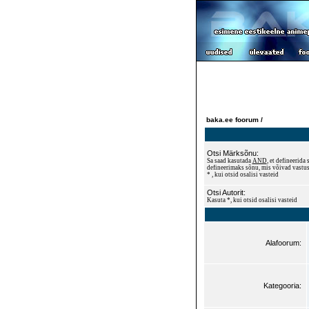
baka.ee foorum /
Otsi Märksõnu:
Sa saad kasutada
AND
, et defineerid
defineerimaks sõnu, mis võivad vastus
* , kui otsid osalisi vasteid
Otsi Autorit:
Kasuta *, kui otsid osalisi vasteid
Alafoorum:
Kategooria: