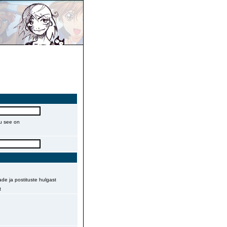
gu see on
de ja postituste hulgast
t