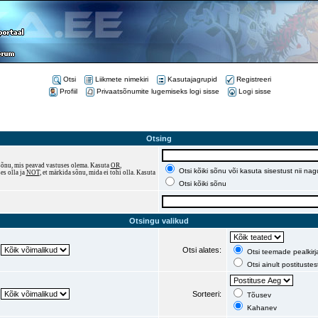
Otsi
Liikmete nimekiri
Kasutajagrupid
Registreeri
Profiil
Privaatsõnumite lugemiseks logi sisse
Logi sisse
Otsing
a sõnu, mis peavad vastuses olema. Kasuta
OR
,
Otsi kõiki sõnu või kasuta sisestust nii na
es olla ja
NOT
, et märkida sõnu, mida ei tohi olla. Kasuta
Otsi kõiki sõnu
Otsingu valikud
Otsi alates:
Otsi teemade pealkirja
Otsi ainult postitustes
Sorteeri:
Tõusev
Kahanev