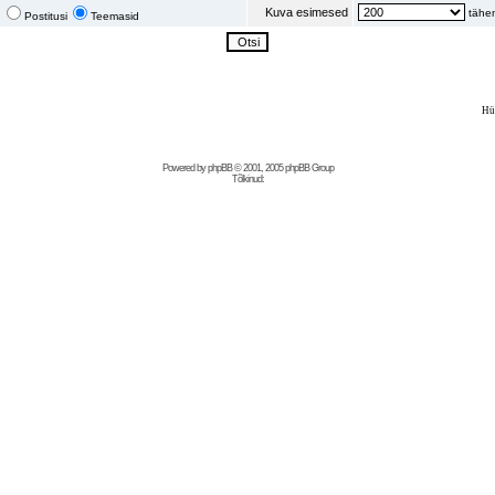
Kuva esimesed
tähem
Postitusi
Teemasid
Hü
Powered by
phpBB
© 2001, 2005 phpBB Group
Tõlkinud: