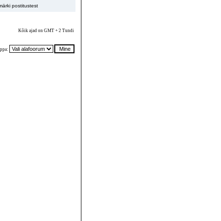
ärki postitustest
Kõik ajad on GMT + 2 Tundi
ppa: