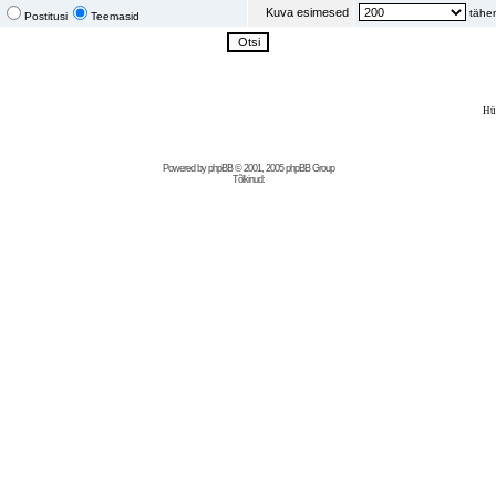
Kuva esimesed
tähem
Postitusi
Teemasid
Hü
Powered by
phpBB
© 2001, 2005 phpBB Group
Tõlkinud: