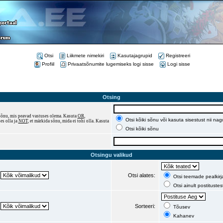
Otsi
Liikmete nimekiri
Kasutajagrupid
Registreeri
Profiil
Privaatsõnumite lugemiseks logi sisse
Logi sisse
Otsing
a sõnu, mis peavad vastuses olema. Kasuta
OR
,
Otsi kõiki sõnu või kasuta sisestust nii na
es olla ja
NOT
, et märkida sõnu, mida ei tohi olla. Kasuta
Otsi kõiki sõnu
Otsingu valikud
Otsi alates:
Otsi teemade pealkirja
Otsi ainult postitustes
Sorteeri:
Tõusev
Kahanev