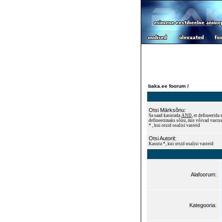
baka.ee foorum /
Otsi Märksõnu:
Sa saad kasutada
AND
, et defineerid
defineerimaks sõnu, mis võivad vastus
* , kui otsid osalisi vasteid
Otsi Autorit:
Kasuta *, kui otsid osalisi vasteid
Alafoorum:
Kategooria: