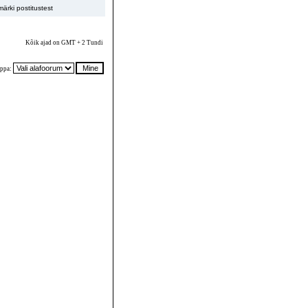
ärki postitustest
Kõik ajad on GMT + 2 Tundi
ppa: