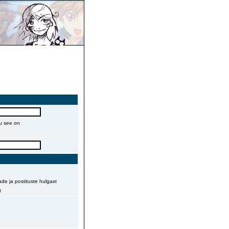
gu see on
de ja postituste hulgast
t