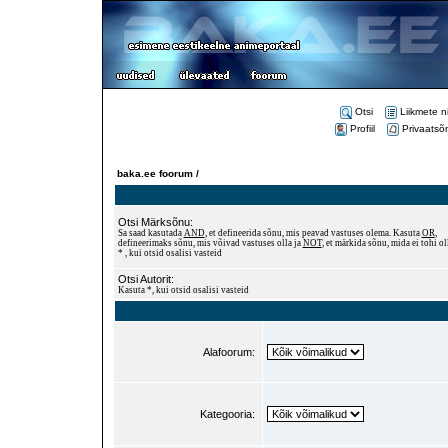
Otsi
Liikmete n
Profiil
Privaatsõ
baka.ee foorum /
Otsi Märksõnu:
Sa saad kasutada
AND
, et defineerida sõnu, mis peavad vastuses olema. Kasuta
OR
,
defineerimaks sõnu, mis võivad vastuses olla ja
NOT
, et märkida sõnu, mida ei tohi ol
* , kui otsid osalisi vasteid
Otsi Autorit:
Kasuta *, kui otsid osalisi vasteid
Alafoorum:
Kategooria: