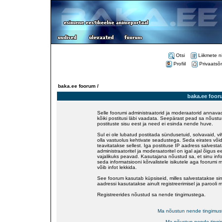
Otsi
Liikmete n
Profiil
Privaatsõ
baka.ee foorum /
baka.ee foor
Selle foorumi administraatorid ja moderaatorid annavad
kõiki postitusi läbi vaadata. Seepärast pead sa nõustu
postituste sisu eest ja need ei esinda nende huve.
Sul ei ole lubatud postitada sündusetuid, solvavaid, v
olla vastuolus kehtivate seadustega. Seda eirates võid
teavitatakse sellest. Iga postituse IP aadress salvestat
administraatoritel ja moderaatoritel on igal ajal õigus
vajalikuks peavad. Kasutajana nõustud sa, et sinu inf
seda informatsiooni kõrvalistele isikutele aga foorumi 
võib infot lekkida.
See foorum kasutab küpsiseid, milles salvestatakse sinu
aadressi kasutatakse ainult registreerimisel ja parooli 
Registreerides nõustud sa nende tingimustega.
Ma nõustun nende tingimus
Ma nõustun nende tingi