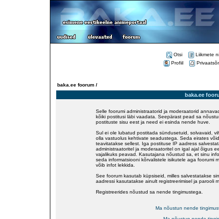
Otsi
Liikmete n
Profiil
Privaatsõ
baka.ee foorum /
baka.ee foor
Selle foorumi administraatorid ja moderaatorid annavad
kõiki postitusi läbi vaadata. Seepärast pead sa nõustu
postituste sisu eest ja need ei esinda nende huve.
Sul ei ole lubatud postitada sündusetuid, solvavaid, v
olla vastuolus kehtivate seadustega. Seda eirates võid
teavitatakse sellest. Iga postituse IP aadress salvestat
administraatoritel ja moderaatoritel on igal ajal õigus
vajalikuks peavad. Kasutajana nõustud sa, et sinu inf
seda informatsiooni kõrvalistele isikutele aga foorumi 
võib infot lekkida.
See foorum kasutab küpsiseid, milles salvestatakse sinu
aadressi kasutatakse ainult registreerimisel ja parooli 
Registreerides nõustud sa nende tingimustega.
Ma nõustun nende tingimus
Ma nõustun nende tingi