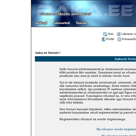
Otsi
Liikmete n
Profiil
Privaatsõ
baka.ee foorum /
baka.ee foor
Selle foorumi administraatorid ja moderaatorid annavad
kõiki postitusi läbi vaadata. Seepärast pead sa nõustu
postituste sisu eest ja need ei esinda nende huve.
Sul ei ole lubatud postitada sündusetuid, solvavaid, v
olla vastuolus kehtivate seadustega. Seda eirates võid
teavitatakse sellest. Iga postituse IP aadress salvestat
administraatoritel ja moderaatoritel on igal ajal õigus
vajalikuks peavad. Kasutajana nõustud sa, et sinu inf
seda informatsiooni kõrvalistele isikutele aga foorumi 
võib infot lekkida.
See foorum kasutab küpsiseid, milles salvestatakse sinu
aadressi kasutatakse ainult registreerimisel ja parooli 
Registreerides nõustud sa nende tingimustega.
Ma nõustun nende tingimus
Ma nõustun nende tingi