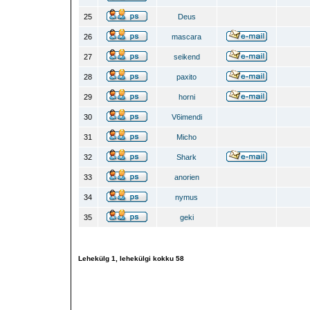
25
Deus
26
mascara
27
seikend
28
paxito
29
horni
30
V6imendi
31
Micho
32
Shark
33
anorien
34
nymus
35
geki
Lehekülg
1
, lehekülgi kokku
58