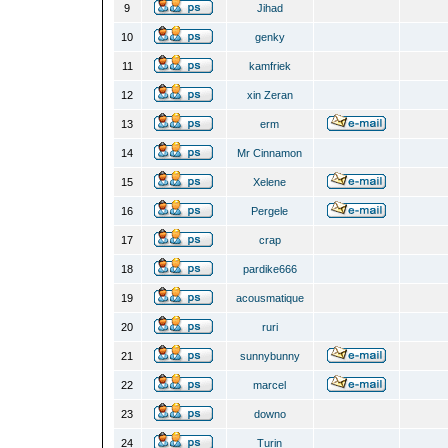
9
Jihad
10
genky
11
kamfriek
12
xin Zeran
13
erm
14
Mr Cinnamon
15
Xelene
16
Pergele
17
crap
18
pardike666
19
acousmatique
20
ruri
21
sunnybunny
22
marcel
23
downo
24
Turin