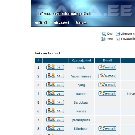
Otsi
Liikmete n
Profiil
Privaatsõ
baka.ee foorum /
#
Kasutajanimi
E-mail
1
manic
2
Vabarnamees
3
hjarg
4
catbert
kohas
5
Sardokaur
6
kinnas
7
promillipoiss
8
Killerbean