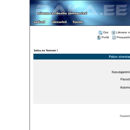
Otsi
Liikmete n
Profiil
Privaatsõ
baka.ee foorum /
Palun sisesta
Kasutajanimi
Parool
Automa
Powered 