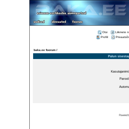
Otsi
Liikmete n
Profiil
Privaatsõ
baka.ee foorum /
Palun sisesta
Kasutajanimi
Parool
Automa
Powered 