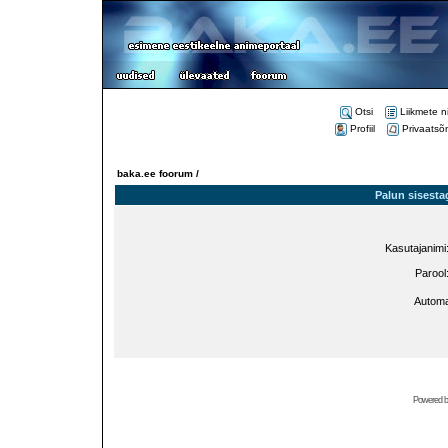
Otsi
Liikmete n
Profiil
Privaatsõ
baka.ee foorum /
Palun sisesta
Kasutajanimi
Parool
Automa
Powered 