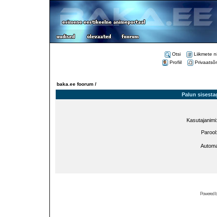
Otsi
Liikmete n
Profiil
Privaatsõ
baka.ee foorum /
Palun sisesta
Kasutajanimi
Parool
Automa
Powered 