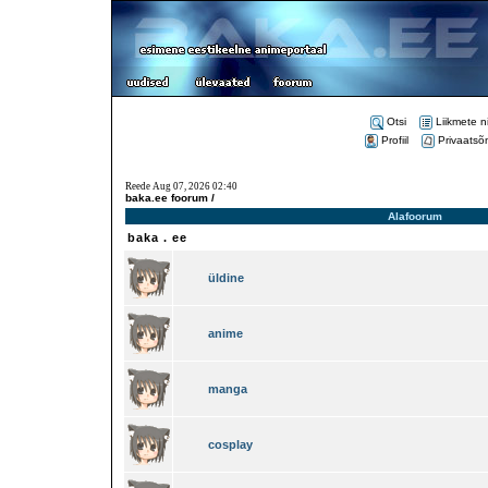
Otsi
Liikmete n
Profiil
Privaatsõ
Reede Aug 07, 2026 02:40
baka.ee foorum /
Alafoorum
baka . ee
üldine
anime
manga
cosplay