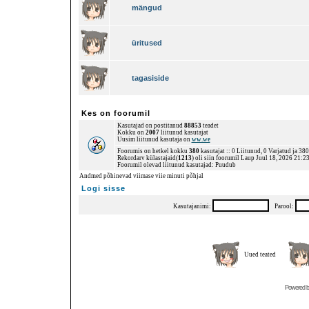
mängud
üritused
tagasiside
Kes on foorumil
Kasutajad on postitanud
88853
teadet
Kokku on
2007
liitunud kasutajat
Uusim liitunud kasutaja on
ww.we
Foorumis on hetkel kokku
380
kasutajat :: 0 Liitunud, 0 Varjatud ja 38
Rekordarv külastajaid(
1213
) oli siin foorumil Laup Juul 18, 2026 21:2
Foorumil olevad liitunud kasutajad: Puudub
Andmed põhinevad viimase viie minuti põhjal
Logi sisse
Kasutajanimi:
Parool:
Uued teated
Powered 