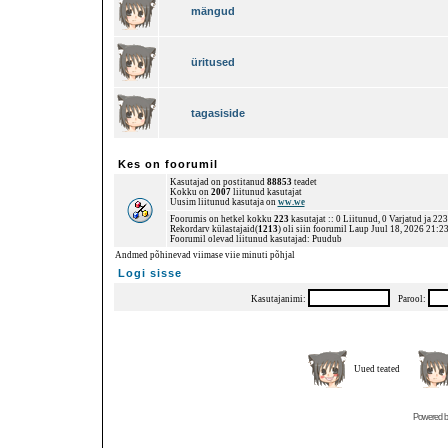
mängud
üritused
tagasiside
Kes on foorumil
Kasutajad on postitanud
88853
teadet
Kokku on
2007
liitunud kasutajat
Uusim liitunud kasutaja on
ww.we
Foorumis on hetkel kokku
223
kasutajat :: 0 Liitunud, 0 Varjatud ja 22
Rekordarv külastajaid(
1213
) oli siin foorumil Laup Juul 18, 2026 21:2
Foorumil olevad liitunud kasutajad: Puudub
Andmed põhinevad viimase viie minuti põhjal
Logi sisse
Kasutajanimi:
Parool:
Uued teated
Powered 