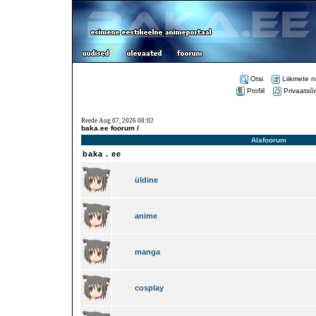
Otsi
Liikmete n
Profiil
Privaatsõ
Reede Aug 07, 2026 08:02
baka.ee foorum /
Alafoorum
baka . ee
üldine
anime
manga
cosplay