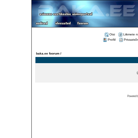
Otsi
Liikmete n
Profiil
Privaatsõ
baka.ee foorum /
Powered 