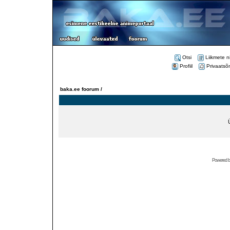
Otsi
Liikmete n
Profiil
Privaatsõ
baka.ee foorum /
Powered 